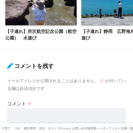
【子連れ】所沢航空記念公園（航空
【子連れ】静岡 広野海
公園） 水遊び
遊び
コメントを残す
メールアドレスが公開されることはありません。
※
が付いてい
る欄は必須項目です
コメント
※
子育て
DIY
家計管理
生活
サイトマップ
Privacy Policy
お問い合わせ
古物営業法の表示
ヘッダー改造
フッター改造
記事一覧