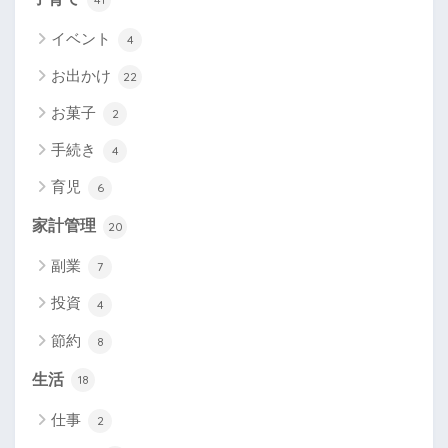
イベント
4
お出かけ
22
お菓子
2
手続き
4
育児
6
家計管理
20
副業
7
投資
4
節約
8
生活
18
仕事
2