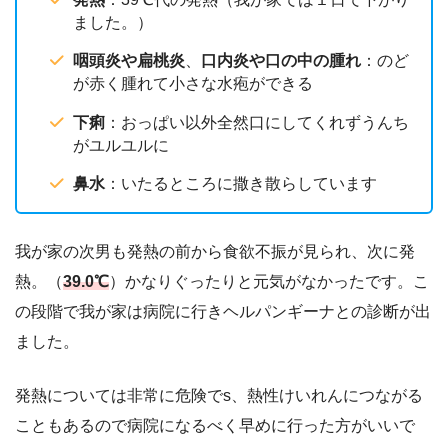
ました。）
咽頭炎や扁桃炎
、
口内炎や口の中の腫れ
：のど
が赤く腫れて小さな水疱ができる
下痢
：おっぱい以外全然口にしてくれずうんち
がユルユルに
鼻水
：いたるところに撒き散らしています
我が家の次男も発熱の前から食欲不振が見られ、次に発
熱。（
39.0℃
）かなりぐったりと元気がなかったです。こ
の段階で我が家は病院に行きヘルパンギーナとの診断が出
ました。
発熱については非常に危険でs、熱性けいれんにつながる
こともあるので病院になるべく早めに行った方がいいで