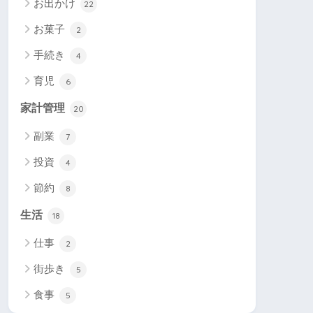
お出かけ
22
お菓子
2
手続き
4
育児
6
家計管理
20
副業
7
投資
4
節約
8
生活
18
仕事
2
街歩き
5
食事
5